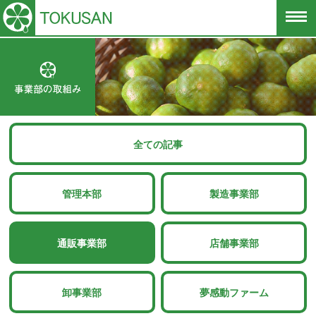
全ての記事
管理本部
製造事業部
通販事業部
店舗事業部
卸事業部
夢感動ファーム