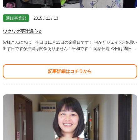
通販事業部
2015 / 11 / 13
ワクワク夢叶通心☆
皆様こんにちは、今日は11月13日の金曜日です！ 何かとジェイ○ンを思い
出す日ですが沖縄は関係ありません！平和です！ 閑話休題 今回は通販 . .
.
記事詳細はコチラから