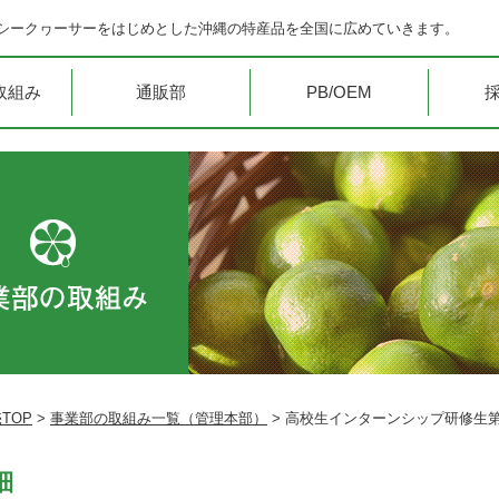
シークヮーサーをはじめとした沖縄の特産品を全国に広めていきます。
取組み
通販部
PB/OEM
TOP
>
事業部の取組み一覧（管理本部）
> 高校生インターンシップ研修生第
細